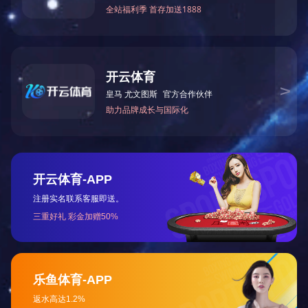
木托仓储笼选购注意事项：
1、消费者需要对木托仓储笼生产厂家以及品牌进行详细的了
解，其中包含公司的生产实力以及技术实力；
2、其次还要了解产品的规格型号以及价格参数等问题，综合多
种产品选择一款性价比高而且适合自己的木托仓储笼；
3、除了上述的两点注意事项之外，产品的细节处也不容忽视，
比如产品质量等，如果对于该点想要进行系统深入的了解，顾