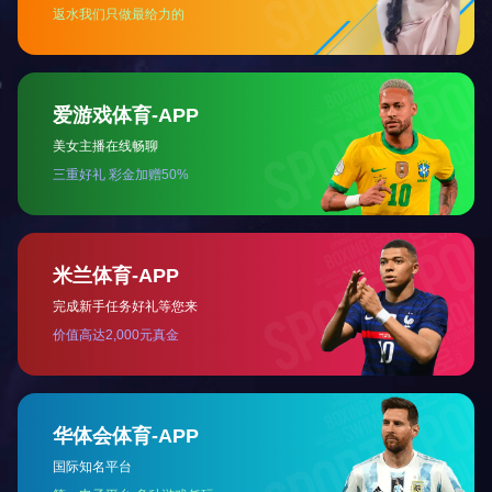
使用空间，节省占地面积。
2、方便折叠：空笼形状时，不需拆下任何部件，周围可灵活折
叠放平，便利存放和仓储。
3、空箱堆叠：空箱存放或运输回收时，折叠后再互相堆叠，节
省物流本钱，脚柱设计，避免互相压坏变形。
上一篇：
移动式美固笼
下一篇：
仓储美固笼