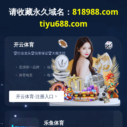
首页
开云手机站官方版网站登录入口
Toggl
naviga
当前位置：
阳极氧化
>
铝材阳极氧化